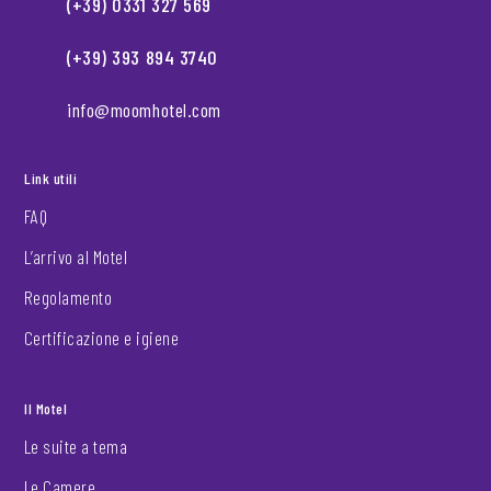
(+39) 0331 327 569
(+39) 393 894 3740
info@moomhotel.com
Link utili
FAQ
L’arrivo al Motel
Regolamento
Certificazione e igiene
Il Motel
Le suite a tema
Le Camere