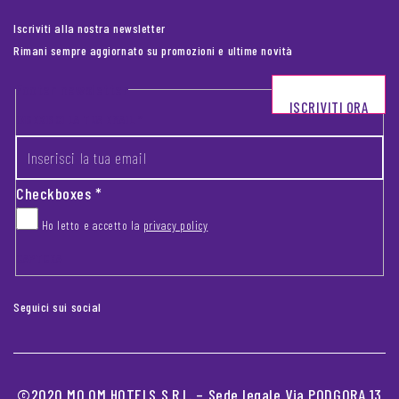
Iscriviti alla nostra newsletter
Rimani sempre aggiornato su promozioni e ultime novità
Footer newsletter
ISCRIVITI ORA
INSERISCI LA TUA EMAIL
*
Checkboxes
*
Ho letto e accetto la
privacy policy
CAPTCHA
Seguici sui social
©2020 MO.OM HOTELS S.R.L. – Sede legale Via PODGORA 13