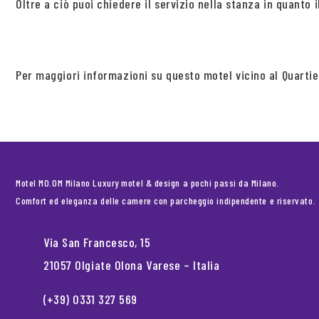
Oltre a ciò puoi chiedere il servizio nella stanza in quanto
Per maggiori informazioni su questo motel vicino al Quartie
Motel MO.OM Milano Luxury motel & design a pochi passi da Milano.
Comfort ed eleganza delle camere con parcheggio indipendente e riservato.
Via San Francesco, 15
21057 Olgiate Olona Varese – Italia
(+39) 0331 327 569