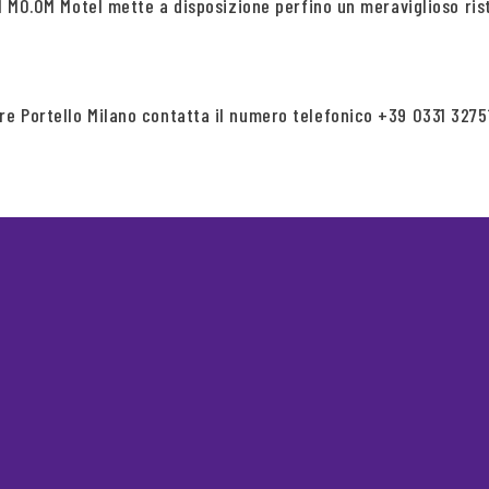
 il MO.OM Motel mette a disposizione perfino un meraviglioso ris
re Portello Milano contatta il numero telefonico +39 0331 32751