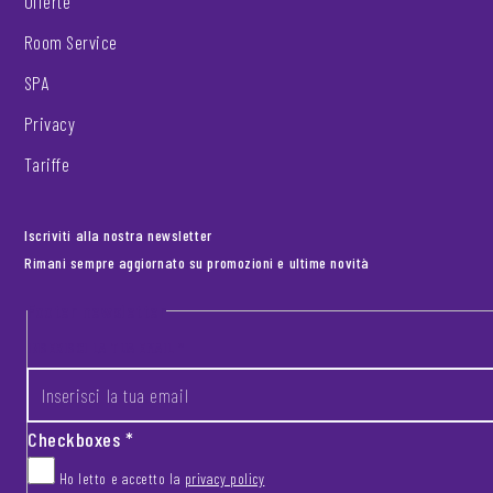
Offerte
Room Service
SPA
Privacy
Tariffe
Iscriviti alla nostra newsletter
Rimani sempre aggiornato su promozioni e ultime novità
Footer newsletter
INSERISCI LA TUA EMAIL
*
Checkboxes
*
Ho letto e accetto la
privacy policy