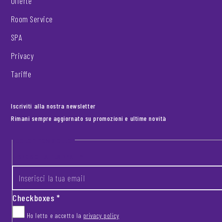
Offerte
Room Service
SPA
Privacy
Tariffe
Iscriviti alla nostra newsletter
Rimani sempre aggiornato su promozioni e ultime novità
Footer newsletter
INSERISCI LA TUA EMAIL
*
Checkboxes
*
Ho letto e accetto la
privacy policy