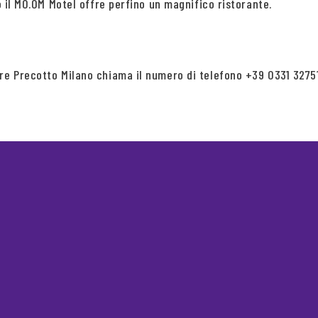
o il MO.OM Motel offre perfino un magnifico ristorante.
re Precotto Milano chiama il numero di telefono +39 0331 32751