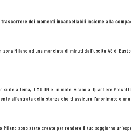
ve trascorrere dei momenti incancellabili insieme alla com
n zona Milano ad una manciata di minuti dall’uscita A8 di Bust
lle suite a tema, Il MO.OM è un motel vicino al Quartiere Preco
nte all’entrata della stanza che ti assicura l’anonimato e una
o Milano sono state create per rendere il tuo soggiorno un’esp