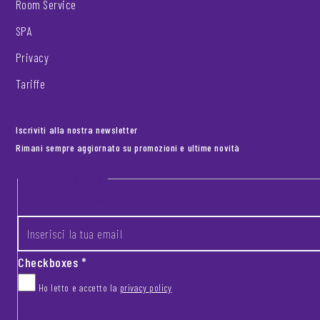
Room Service
SPA
Privacy
Tariffe
Iscriviti alla nostra newsletter
Rimani sempre aggiornato su promozioni e ultime novità
Footer newsletter
INSERISCI LA TUA EMAIL
*
Checkboxes
*
Ho letto e accetto la
privacy policy
CAPTCHA