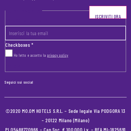
Footer newsletter
ISCRIVITI ORA
INSERISCI LA TUA EMAIL
*
Checkboxes
*
Ho letto e accetto la
privacy policy
CAPTCHA
Seguici sui social
©2020 MO.OM HOTELS S.R.L. – Sede legale Via PODGORA 13
– 20122 Milano (Milano)
PI 05488770966 – Cap.Soc. € 100.000 i.v. – REA MI-1825691