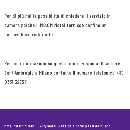
Per di più hai la possibilità di chiedere il servizio in
camera poiché il MO.OM Motel fornisce perfino un
meraviglioso ristorante.
Per più informazioni su questo motel vicino al Quartiere
Sant’Ambrogio a Milano contatta il numero telefonico +39
0331 327511.
Motel MO.OM Milano Luxury motel & design a pochi passi da Milano.