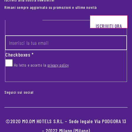
Rimani sempre aggiornato su promozioni e ultime novità
Footer newsletter
ISCRIVITI ORA
INSERISCI LA TUA EMAIL
*
Checkboxes
*
Ho letto e accetto la
privacy policy
CAPTCHA
Seguici sui social
©2020 MO.OM HOTELS S.R.L. – Sede legale Via PODGORA 13
– 20122 Milano (Milano)