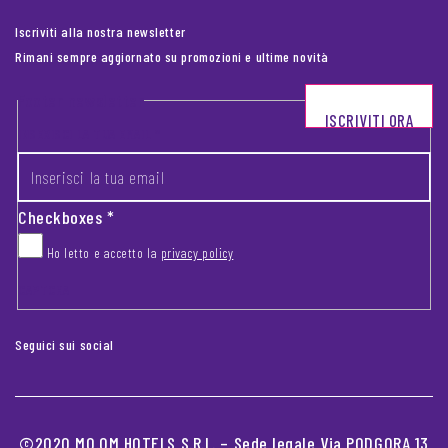
Iscriviti alla nostra newsletter
Rimani sempre aggiornato su promozioni e ultime novità
Footer newsletter
ISCRIVITI ORA
INSERISCI LA TUA EMAIL
*
Checkboxes
*
Ho letto e accetto la
privacy policy
CAPTCHA
Seguici sui social
©2020 MO.OM HOTELS S.R.L. – Sede legale Via PODGORA 13