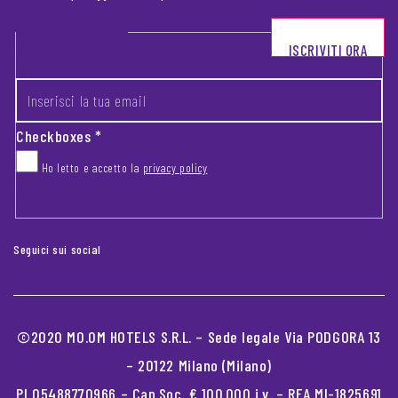
Footer newsletter
ISCRIVITI ORA
INSERISCI LA TUA EMAIL
*
Checkboxes
*
Ho letto e accetto la
privacy policy
CAPTCHA
Seguici sui social
©2020 MO.OM HOTELS S.R.L. – Sede legale Via PODGORA 13
– 20122 Milano (Milano)
PI 05488770966 – Cap.Soc. € 100.000 i.v. – REA MI-1825691