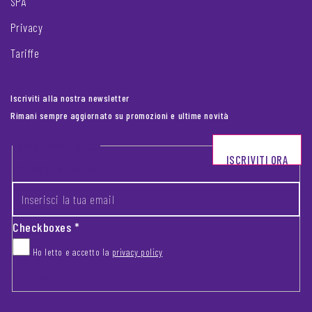
SPA
Privacy
Tariffe
Iscriviti alla nostra newsletter
Rimani sempre aggiornato su promozioni e ultime novità
Footer newsletter
ISCRIVITI ORA
INSERISCI LA TUA EMAIL
*
Checkboxes
*
Ho letto e accetto la
privacy policy
CAPTCHA