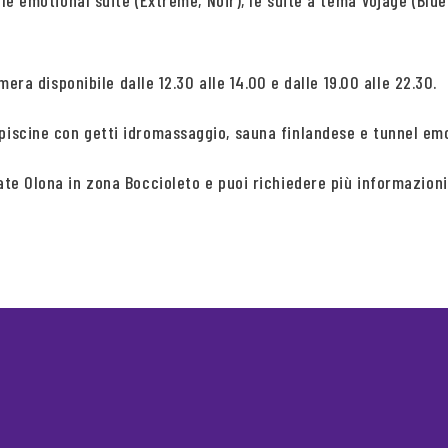
, le emotional suite (Extreme, Noir), le suite a tema Vojage (Blu
amera disponibile dalle 12.30 alle 14.00 e dalle 19.00 alle 22.30.
 piscine con getti idromassaggio, sauna finlandese e tunnel em
giate Olona in zona Boccioleto e puoi richiedere più informaz