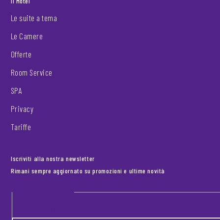
Il Motel
Le suite a tema
Le Camere
Offerte
Room Service
SPA
Privacy
Tariffe
Iscriviti alla nostra newsletter
Rimani sempre aggiornato su promozioni e ultime novità
Footer newsletter
INSERISCI LA TUA EMAIL
*