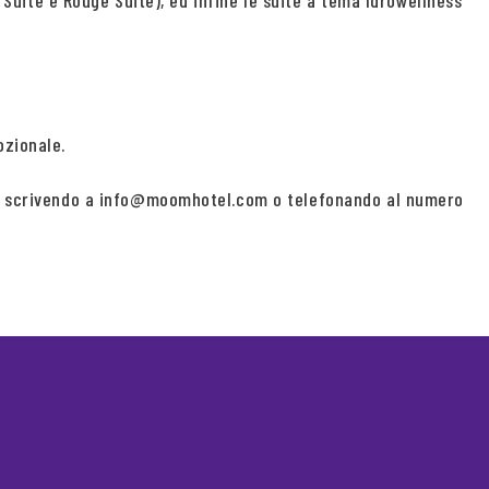
e Suite e Rouge Suite), ed infine le suite a tema Idrowellness
ozionale.
ioni scrivendo a info@moomhotel.com o telefonando al numero