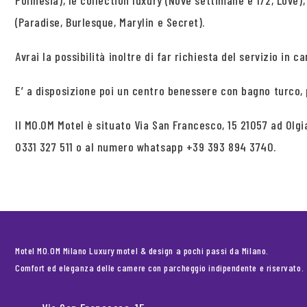
Polinesia), le collection luxury (Nove settimane e 1/2, Love)
(Paradise, Burlesque, Marylin e Secret).
Avrai la possibilità inoltre di far richiesta del servizio in c
E’ a disposizione poi un centro benessere con bagno turco,
Il MO.OM Motel è situato Via San Francesco, 15 21057 ad Ol
0331 327 511 o al numero whatsapp +39 393 894 3740.
Motel MO.OM Milano Luxury motel & design a pochi passi da Milano.
Comfort ed eleganza delle camere con parcheggio indipendente e riservato.