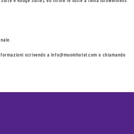
e Suite e Rouge Suite), ed infine le suite a tema Idrowellness
nale.
più informazioni scrivendo a info@moomhotel.com o chiamando