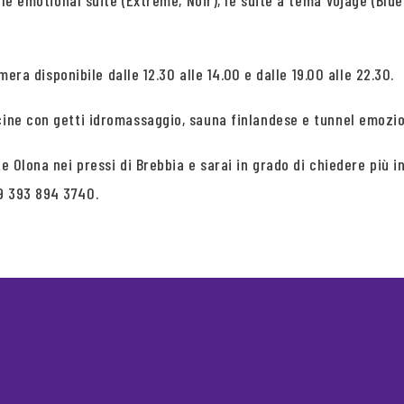
, le emotional suite (Extreme, Noir), le suite a tema Vojage (Blu
amera disponibile dalle 12.30 alle 14.00 e dalle 19.00 alle 22.30.
cine con getti idromassaggio, sauna finlandese e tunnel emozio
iate Olona nei pressi di Brebbia e sarai in grado di chiedere 
9 393 894 3740.