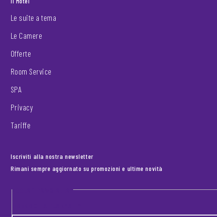
Il Motel
Le suite a tema
Le Camere
Offerte
Room Service
SPA
Privacy
Tariffe
Iscriviti alla nostra newsletter
Rimani sempre aggiornato su promozioni e ultime novità
Footer newsletter
INSERISCI LA TUA EMAIL
*