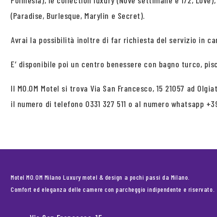
Polinesia), le collection luxury (Nove settimane e 1/2, Love)
(Paradise, Burlesque, Marylin e Secret).
Avrai la possibilità inoltre di far richiesta del servizio in c
E’ disponibile poi un centro benessere con bagno turco, pis
Il MO.OM Motel si trova Via San Francesco, 15 21057 ad Olg
il numero di telefono 0331 327 511 o al numero whatsapp +3
Motel MO.OM Milano Luxury motel & design a pochi passi da Milano.
Comfort ed eleganza delle camere con parcheggio indipendente e riservato.