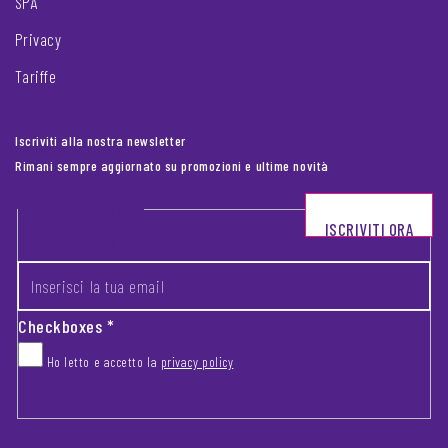
SPA
Privacy
Tariffe
Iscriviti alla nostra newsletter
Rimani sempre aggiornato su promozioni e ultime novità
Footer newsletter
ISCRIVITI ORA
INSERISCI LA TUA EMAIL
*
Checkboxes
*
Ho letto e accetto la
privacy policy
CAPTCHA