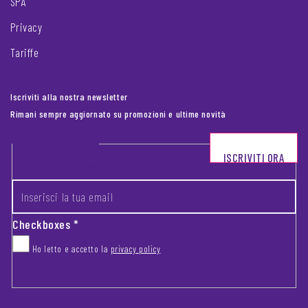
SPA
Privacy
Tariffe
Iscriviti alla nostra newsletter
Rimani sempre aggiornato su promozioni e ultime novità
Footer newsletter
ISCRIVITI ORA
INSERISCI LA TUA EMAIL
*
Checkboxes
*
Ho letto e accetto la
privacy policy
CAPTCHA