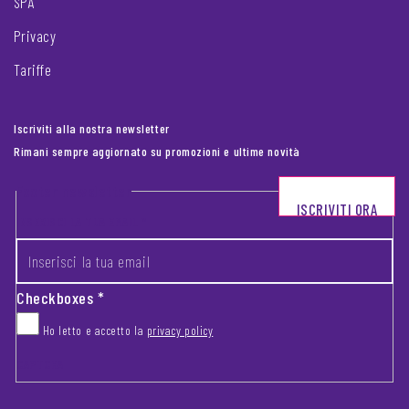
SPA
Privacy
Tariffe
Iscriviti alla nostra newsletter
Rimani sempre aggiornato su promozioni e ultime novità
Footer newsletter
ISCRIVITI ORA
INSERISCI LA TUA EMAIL
*
Checkboxes
*
Ho letto e accetto la
privacy policy
CAPTCHA