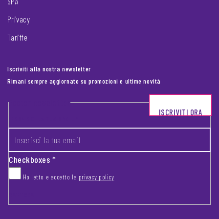
SPA
Privacy
Tariffe
Iscriviti alla nostra newsletter
Rimani sempre aggiornato su promozioni e ultime novità
Footer newsletter
ISCRIVITI ORA
INSERISCI LA TUA EMAIL
*
Checkboxes
*
Ho letto e accetto la
privacy policy
CAPTCHA