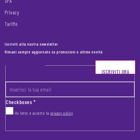
SPA
Privacy
Tariffe
Iscriviti alla nostra newsletter
Rimani sempre aggiornato su promozioni e ultime novità
Footer newsletter
ISCRIVITI ORA
INSERISCI LA TUA EMAIL
*
Checkboxes
*
Ho letto e accetto la
privacy policy
CAPTCHA