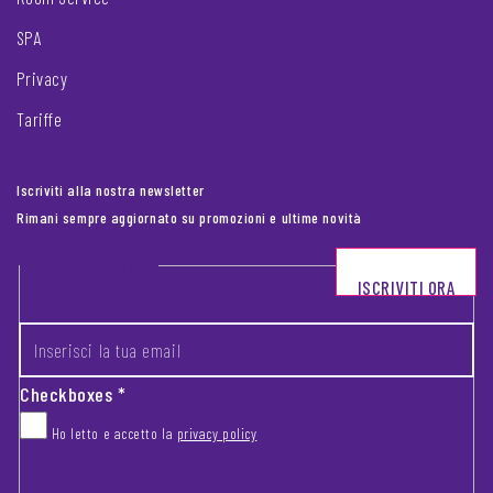
SPA
Privacy
Tariffe
Iscriviti alla nostra newsletter
Rimani sempre aggiornato su promozioni e ultime novità
Footer newsletter
ISCRIVITI ORA
INSERISCI LA TUA EMAIL
*
Checkboxes
*
Ho letto e accetto la
privacy policy
CAPTCHA