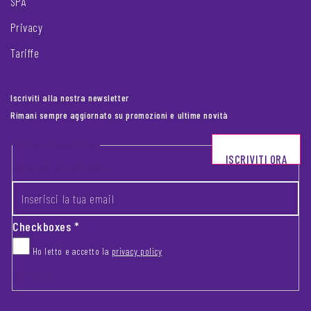
SPA
Privacy
Tariffe
Iscriviti alla nostra newsletter
Rimani sempre aggiornato su promozioni e ultime novità
Footer newsletter
ISCRIVITI ORA
INSERISCI LA TUA EMAIL
*
Checkboxes
*
Ho letto e accetto la
privacy policy
CAPTCHA