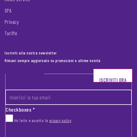
SPA
Privacy
Tariffe
Iscriviti alla nostra newsletter
Rimani sempre aggiornato su promozioni e ultime novità
Footer newsletter
ISCRIVITI ORA
INSERISCI LA TUA EMAIL
*
Checkboxes
*
Ho letto e accetto la
privacy policy
CAPTCHA