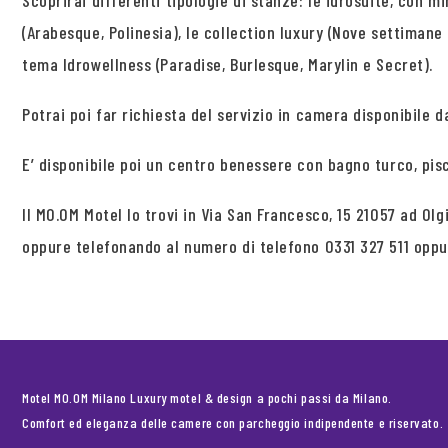
Scoprirai differenti tipologie di stanze: le idrosuite, con m
(Arabesque, Polinesia), le collection luxury (Nove settimane e
tema Idrowellness (Paradise, Burlesque, Marylin e Secret).
Potrai poi far richiesta del servizio in camera disponibile da
E’ disponibile poi un centro benessere con bagno turco, pis
Il MO.OM Motel lo trovi in Via San Francesco, 15 21057 ad Ol
oppure telefonando al numero di telefono 0331 327 511 opp
Motel MO.OM Milano Luxury motel & design a pochi passi da Milano.
Comfort ed eleganza delle camere con parcheggio indipendente e riservato.