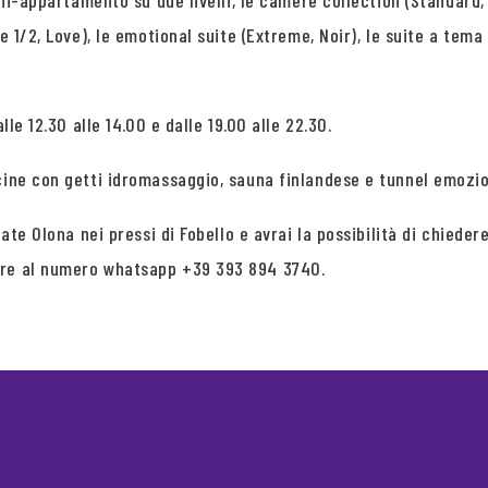
ini-appartamento su due livelli, le camere collection (Standard, 
 1/2, Love), le emotional suite (Extreme, Noir), le suite a tema 
lle 12.30 alle 14.00 e dalle 19.00 alle 22.30.
cine con getti idromassaggio, sauna finlandese e tunnel emozio
giate Olona nei pressi di Fobello e avrai la possibilità di chi
ure al numero whatsapp +39 393 894 3740.