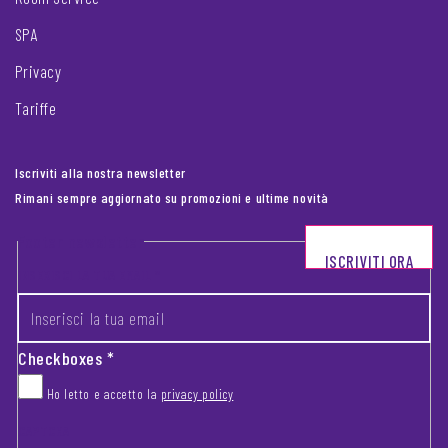
SPA
Privacy
Tariffe
Iscriviti alla nostra newsletter
Rimani sempre aggiornato su promozioni e ultime novità
Footer newsletter
ISCRIVITI ORA
INSERISCI LA TUA EMAIL
*
Checkboxes
*
Ho letto e accetto la
privacy policy
CAPTCHA