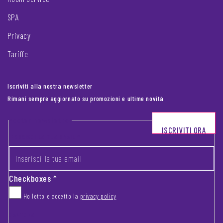
SPA
Privacy
Tariffe
Iscriviti alla nostra newsletter
Rimani sempre aggiornato su promozioni e ultime novità
Footer newsletter
ISCRIVITI ORA
INSERISCI LA TUA EMAIL
*
Checkboxes
*
Ho letto e accetto la
privacy policy
CAPTCHA