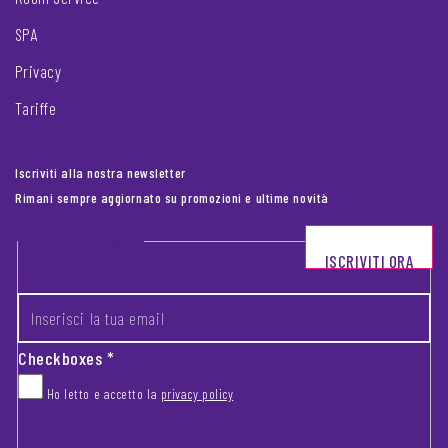
SPA
Privacy
Tariffe
Iscriviti alla nostra newsletter
Rimani sempre aggiornato su promozioni e ultime novità
Footer newsletter
ISCRIVITI ORA
INSERISCI LA TUA EMAIL
*
Checkboxes
*
Ho letto e accetto la
privacy policy
CAPTCHA