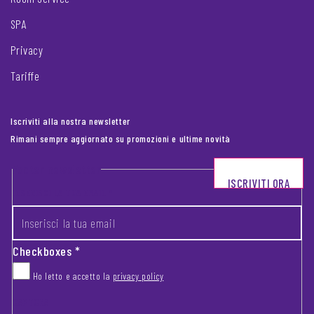
SPA
Privacy
Tariffe
Iscriviti alla nostra newsletter
Rimani sempre aggiornato su promozioni e ultime novità
Footer newsletter
ISCRIVITI ORA
INSERISCI LA TUA EMAIL
*
Checkboxes
*
Ho letto e accetto la
privacy policy
CAPTCHA