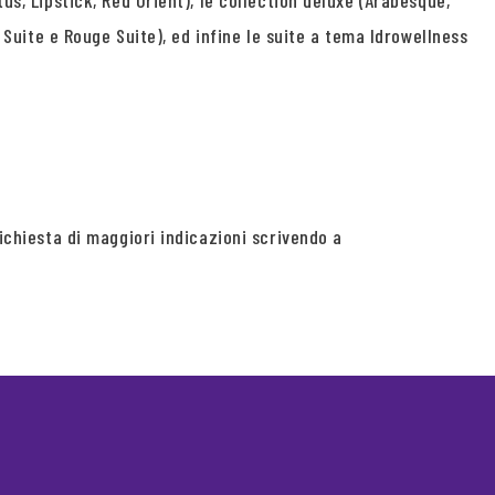
us, Lipstick, Red Orient), le collection deluxe (Arabesque,
e Suite e Rouge Suite), ed infine le suite a tema Idrowellness
richiesta di maggiori indicazioni scrivendo a