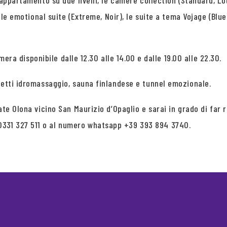
appartamento su due livelli, le camere collection (Standard, Lot
, le emotional suite (Extreme, Noir), le suite a tema Vojage (Blu
amera disponibile dalle 12.30 alle 14.00 e dalle 19.00 alle 22.30.
getti idromassaggio, sauna finlandese e tunnel emozionale.
ate Olona vicino San Maurizio d’Opaglio e sarai in grado di far 
331 327 511 o al numero whatsapp +39 393 894 3740.