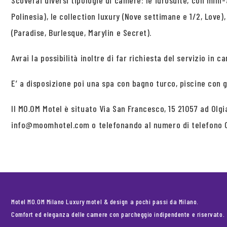
Scoverai diversi tipologie di camere: le idrosuite, con mini-
Polinesia), le collection luxury (Nove settimane e 1/2, Love)
(Paradise, Burlesque, Marylin e Secret).
Avrai la possibilità inoltre di far richiesta del servizio in c
E’ a disposizione poi una spa con bagno turco, piscine con 
Il MO.OM Motel è situato Via San Francesco, 15 21057 ad Olgi
info@moomhotel.com o telefonando al numero di telefono 0
Motel MO.OM Milano Luxury motel & design a pochi passi da Milano.
Comfort ed eleganza delle camere con parcheggio indipendente e riservato.