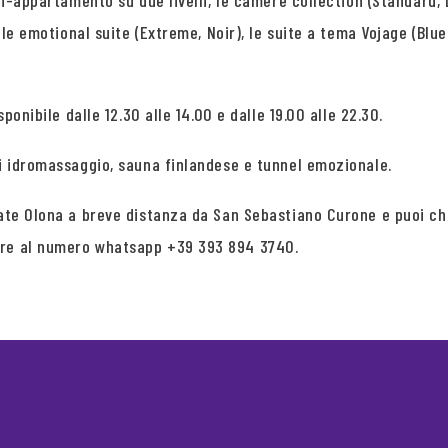
ni-appartamento su due livelli, le camere collection (Standard, L
 le emotional suite (Extreme, Noir), le suite a tema Vojage (Blue
ponibile dalle 12.30 alle 14.00 e dalle 19.00 alle 22.30.
ti idromassaggio, sauna finlandese e tunnel emozionale.
giate Olona a breve distanza da San Sebastiano Curone e puoi 
ure al numero whatsapp +39 393 894 3740.