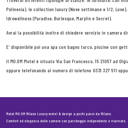
Troverai differenti tipologie di stanze: le idrosuite, con mi
Polinesia), le collection luxury (Nove settimane e 1/2, Love),
Idrowellness (Paradise, Burlesque, Marylin e Secret).
Avrai la possibilità inoltre di chiedere servizio in camera dis
E’ disponibile poi una spa con bagno turco, piscine con get
Il MO.OM Motel è situato Via San Francesco, 15 21057 ad Ol
oppure telefonando al numero di telefono 0331 327 511 opp
Motel MO.OM Milano Luxury motel & design a pochi passi da Milano.
Comfort ed eleganza delle camere con parcheggio indipendente e riservato.