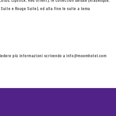
otus, Lipstick, Red Orient), le collection deluxe (Arabesque,
 Suite e Rouge Suite), ed alla fine le suite a tema
chiedere più informazioni scrivendo a info@moomhotel.com