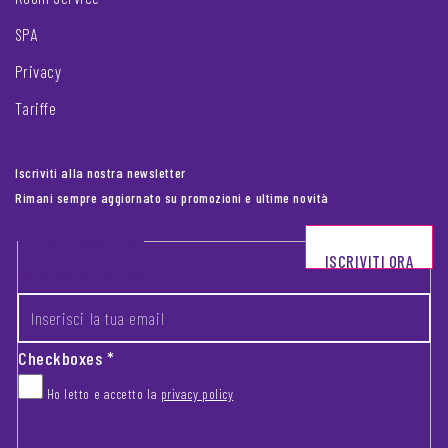
SPA
Privacy
Tariffe
Iscriviti alla nostra newsletter
Rimani sempre aggiornato su promozioni e ultime novità
Footer newsletter
ISCRIVITI ORA
INSERISCI LA TUA EMAIL
*
Checkboxes
*
Ho letto e accetto la
privacy policy
CAPTCHA