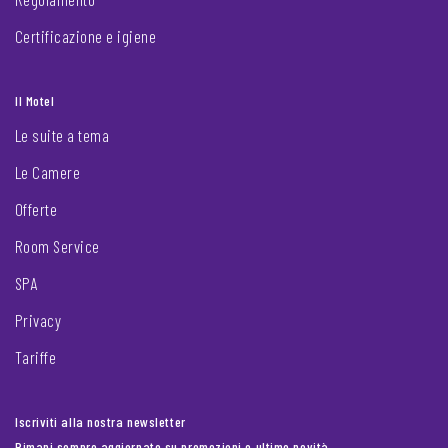
Certificazione e igiene
Il Motel
Le suite a tema
Le Camere
Offerte
Room Service
SPA
Privacy
Tariffe
Iscriviti alla nostra newsletter
Rimani sempre aggiornato su promozioni e ultime novità