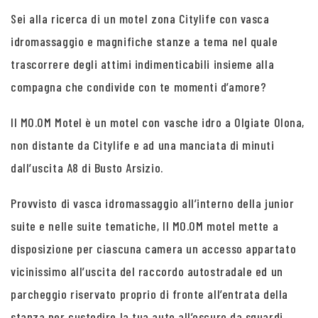
Sei alla ricerca di un motel zona Citylife con vasca
idromassaggio e magnifiche stanze a tema nel quale
trascorrere degli attimi indimenticabili insieme alla
compagna che condivide con te momenti d’amore?
Il MO.OM Motel è un motel con vasche idro a Olgiate Olona,
non distante da Citylife e ad una manciata di minuti
dall’uscita A8 di Busto Arsizio.
Provvisto di vasca idromassaggio all’interno della junior
suite e nelle suite tematiche, Il MO.OM motel mette a
disposizione per ciascuna camera un accesso appartato
vicinissimo all’uscita del raccordo autostradale ed un
parcheggio riservato proprio di fronte all’entrata della
stanza per custodire la tua auto all’oscuro da sguardi