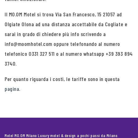
Il MO.OM Motel si trova Via San Francesco, 15 21057 ad
Olgiate Olona ad una distanza accettabile da Cogliate e
sarai in grado di chiedere più info scrivendo a
info@moomhotel.com oppure telefonando al numero
telefonico 0331 327 511 o al numero whatsapp +39 393 894
3740.
Per quanto riguarda i costi, le tariffe sono in questa
pagina
.
Motel MO.OM Milano Luxury motel & design a pochi passi da Milano.