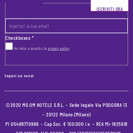
Footer newsletter
ISCRIVITI ORA
INSERISCI LA TUA EMAIL
*
Checkboxes
*
Ho letto e accetto la
privacy policy
CAPTCHA
Seguici sui social
©2020 MO.OM HOTELS S.R.L. – Sede legale Via PODGORA 13
– 20122 Milano (Milano)
PI 05488770966 – Cap.Soc. € 100.000 i.v. – REA MI-1825691