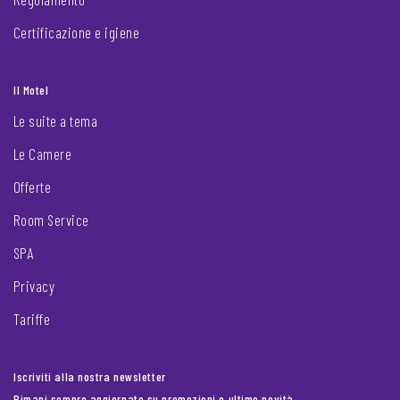
Certificazione e igiene
Il Motel
Le suite a tema
Le Camere
Offerte
Room Service
SPA
Privacy
Tariffe
Iscriviti alla nostra newsletter
Rimani sempre aggiornato su promozioni e ultime novità