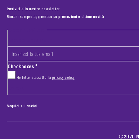
Iscriviti alla nostra newsletter
Rimani sempre aggiornato su promozioni e ultime novità
Footer newsletter
INSERISCI LA TUA EMAIL
*
Checkboxes
*
Ho letto e accetto la
privacy policy
CAPTCHA
Seguici sui social
©2020 MO