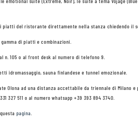
, le emotional suite (Extreme, Noir), le suite a tema Vojage (Blue
 i piatti del ristorante direttamente nella stanza chiedendo il 
a gamma di piatti e combinazioni.
l n. 105 o al front desk al numero di telefono 9.
getti idromassaggio, sauna finlandese e tunnel emozionale.
ate Olona ad una distanza accettabile da triennale di Milano e 
31 327 511 o al numero whatsapp +39 393 894 3740.
n questa
pagina
.