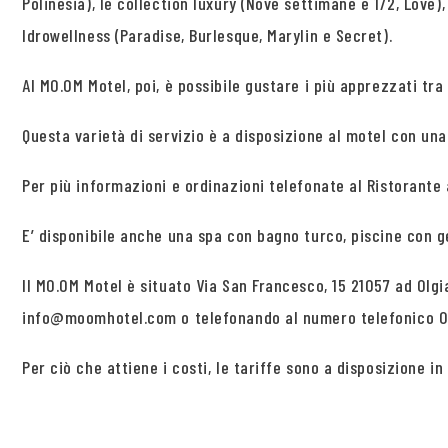
Polinesia), le collection luxury (Nove settimane e 1/2, Love)
Idrowellness (Paradise, Burlesque, Marylin e Secret).
Al MO.OM Motel, poi, è possibile gustare i più apprezzati tra
Questa varietà di servizio è a disposizione al motel con un
Per più informazioni e ordinazioni telefonate al Ristorante a
E’ disponibile anche una spa con bagno turco, piscine con 
Il MO.OM Motel è situato Via San Francesco, 15 21057 ad Olgi
info@moomhotel.com o telefonando al numero telefonico 03
Per ciò che attiene i costi, le tariffe sono a disposizione i