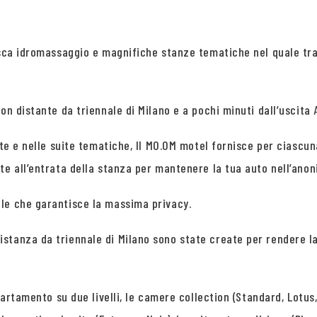
vasca idromassaggio e magnifiche stanze tematiche nel quale tr
n distante da triennale di Milano e a pochi minuti dall’uscita A
uite e nelle suite tematiche, Il MO.OM motel fornisce per ciascu
te all’entrata della stanza per mantenere la tua auto nell’anon
le che garantisce la massima privacy.
stanza da triennale di Milano sono state create per rendere la
partamento su due livelli, le camere collection (Standard, Lotus,