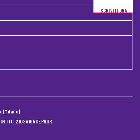
ISCRIVITI ORA
 (Milano)
 CIN IT012108A165GEPHUR