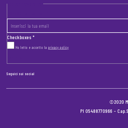
Footer newsletter
INSERISCI LA TUA EMAIL
*
Checkboxes
*
Ho letto e accetto la
privacy policy
CAPTCHA
Seguici sui social
©2020 MO
PI 05488770966 – Cap.S