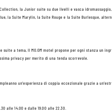
Collection, la Junior suite su due livelli e vasca idromassaggi
lue, la Suite Marylin, la Suite Rouge e la Suite Burlesque, alter
lle suite a tema, Il MO.OM motel propone per ogni stanza un ing
assima privacy per merito di una tenda scorrevole.
ompleanno un’esperienza di coppia eccezionale grazie a un’estr
.30 alle 14.00 e dalle 19.00 alle 22.30.