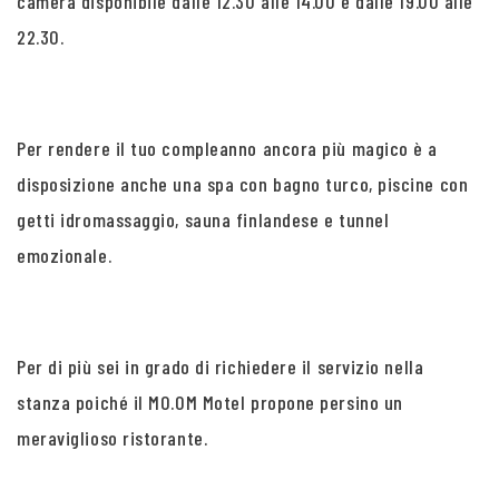
camera disponibile dalle 12.30 alle 14.00 e dalle 19.00 alle
22.30.
Per rendere il tuo compleanno ancora più magico è a
disposizione anche una spa con bagno turco, piscine con
getti idromassaggio, sauna finlandese e tunnel
emozionale.
Per di più sei in grado di richiedere il servizio nella
stanza poiché il MO.OM Motel propone persino un
meraviglioso ristorante.