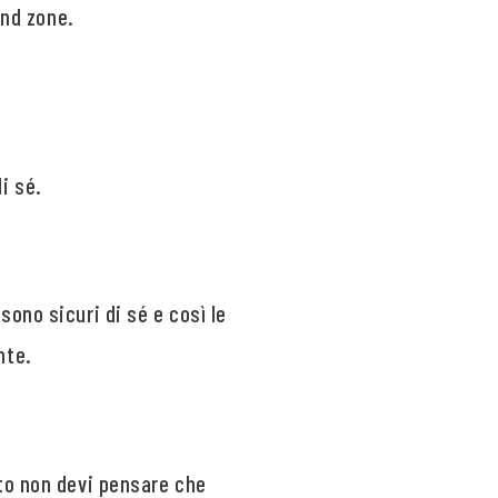
end zone.
i sé.
ono sicuri di sé e così le
nte.
to non devi pensare che