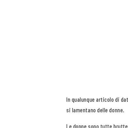
In qualunque articolo di d
si lamentano delle donne.
Le donne sono tutte brutte, 