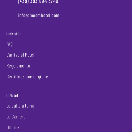
(+39) 393 894 3740
info@moomhotel.com
Link utili
FAQ
L’arrivo al Motel
Regolamento
Certificazione e igiene
Il Motel
Le suite a tema
Le Camere
Offerte