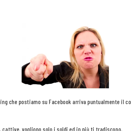
ating che postiamo su Facebook arriva puntualmente il 
cattive, vogliono solo i soldi ed in più ti tradiscono.