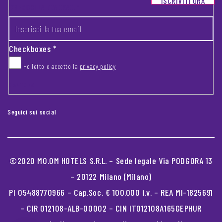
ISCRIVITI ORA
INSERISCI LA TUA EMAIL
*
Checkboxes
*
Ho letto e accetto la
privacy policy
CAPTCHA
Seguici sui social
©2020 MO.OM HOTELS S.R.L. – Sede legale Via PODGORA 13
– 20122 Milano (Milano)
PI 05488770966 – Cap.Soc. € 100.000 i.v. – REA MI-1825691
– CIR 012108-ALB-00002 – CIN IT012108A165GEPHUR