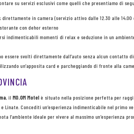
ontare su servizi esclusivi come quelli che presentiamo di segu
k direttamente in camera (servizio attivo dalle 12.30 alle 14.00 e
ristorante con dehor esterno
si indimenticabili momenti di relax e seduzione in un ambiente
no essere svolti direttamente dall’auto senza alcun contatto dir
ilizzando un’apposita card e parcheggiando di fronte alla came
OVINCIA
ema
, il
MO.OM Motel
è situato nella posizione perfetta per raggi
sa e Linate. Concediti un’esperienza indimenticabile nel primo v
nota l’ambiente ideale per vivere al massimo un’esperienza pron