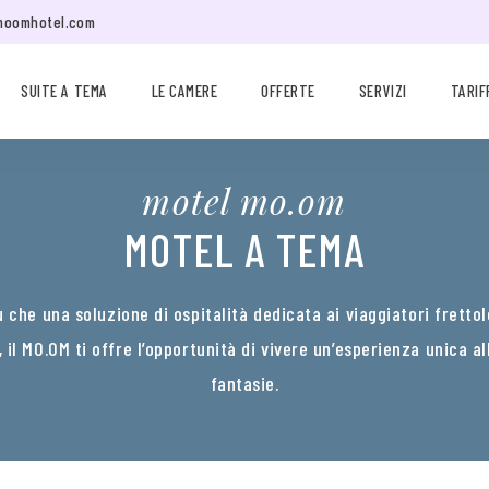
moomhotel.com
SUITE A TEMA
LE CAMERE
OFFERTE
SERVIZI
TARIF
motel mo.om
MOTEL A TEMA
che una soluzione di ospitalità dedicata ai viaggiatori frettol
el, il MO.OM ti offre l’opportunità di vivere un’esperienza unica 
fantasie.