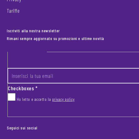
Tariffe
Iscriviti alla nostra newsletter
Rimani sempre aggiornato su promozioni e ultime novità
Footer newsletter
INSERISCI LA TUA EMAIL
*
Checkboxes
*
Ho letto e accetto la
privacy policy
CAPTCHA
Seguici sui social