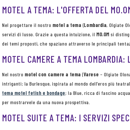
MOTEL A TEMA: L'OFFERTA DEL MO.O
Nel progettare il nostro
motel a tema
(
Lombardia
, Olgiate O
servizi di lusso. Grazie a questa intuizione, il
MO.OM
si disting
dei temi proposti, che spaziano attraverso le principali tentaz
MOTEL CAMERE A TEMA LOMBARDIA: 
Nel nostro
motel con camere a tema
(
Varese
– Olgiate Olona
intriganti; la Burlesque, ispirata al mondo dell’eros più teatr
tema motel fetish e bondage
; la Blue, ricca di fascino acq
per mostrarvele da una nuova prospettiva.
MOTEL SUITE A TEMA: I SERVIZI SPE