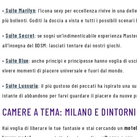
•
Suite Marilyn
: l’icona sexy per eccellenza rivive in una del
più bollenti. Goditi la doccia a vista e tutti i possibili scenari
•
Suite Secret
: se sogni un’indimenticabile esperienza Master
all’insegna del BDSM: lasciati tentare dai nostri giochi.
•
Suite Blue
: anche principi e principesse hanno voglia di usc
vivere momenti di piacere universale e fuori dal mondo.
•
Suite Lussuria
: il più gustoso dei peccati ha ispirato una
istante di abbandono per farvi guardare il piacere da nuove p
CAMERE A TEMA: MILANO E DINTORNI
Hai voglia di liberare le tue fantasie e stai cercando un
mote