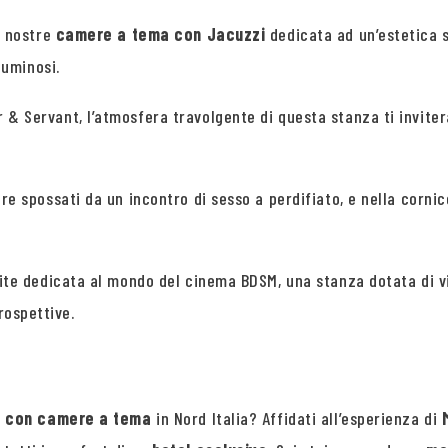
le nostre
camere a tema con Jacuzzi
dedicata ad un’estetica s
 luminosi.
 & Servant, l’atmosfera travolgente di questa stanza ti inviterà
ire spossati da un incontro di sesso a perdifiato, e nella corni
 suite dedicata al mondo del cinema BDSM, una stanza dotata di 
rospettive.
l con camere a tema
in Nord Italia? Affidati all’esperienza di