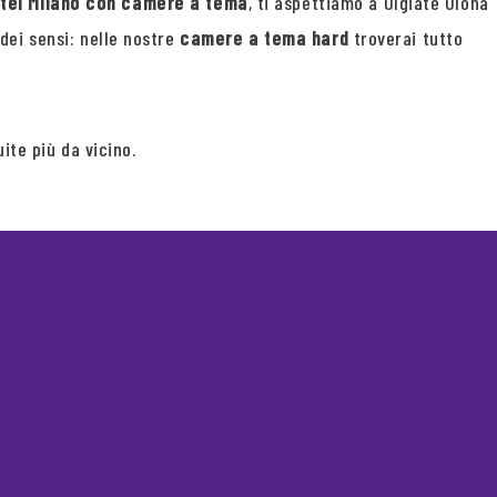
tel Milano con camere a tema
, ti aspettiamo a Olgiate Olona
 dei sensi: nelle nostre
camere a tema hard
troverai tutto
ite più da vicino.