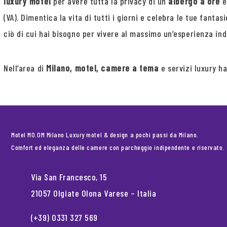
luxury motel
per avere tutta la privacy di un
albergo a ore
e
(VA). Dimentica la vita di tutti i giorni e celebra le tue fant
ciò di cui hai bisogno per vivere al massimo un’esperienza ind
Nell’area di
Milano, motel, camere a tema
e servizi luxury h
Motel MO.OM Milano Luxury motel & design a pochi passi da Milano.
Comfort ed eleganza delle camere con parcheggio indipendente e riservato.
Via San Francesco, 15
21057 Olgiate Olona Varese – Italia
(+39) 0331 327 569