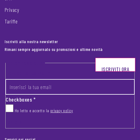
Privacy
Tariffe
Iscriviti alla nostra newsletter
Rimani sempre aggiornato su promozioni e ultime novità
Footer newsletter
ISCRIVITI ORA
INSERISCI LA TUA EMAIL
*
Checkboxes
*
Ho letto e accetto la
privacy policy
CAPTCHA
Seguici sui social