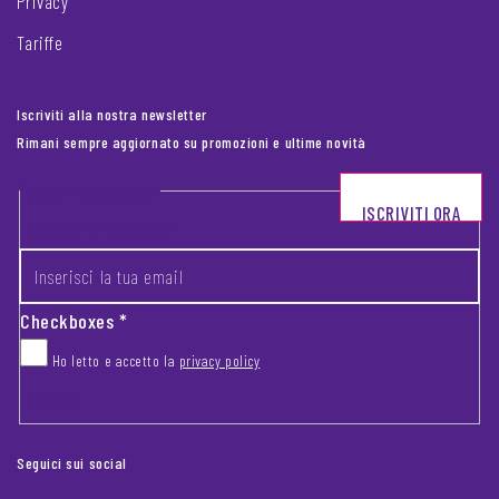
Privacy
Tariffe
Iscriviti alla nostra newsletter
Rimani sempre aggiornato su promozioni e ultime novità
Footer newsletter
ISCRIVITI ORA
INSERISCI LA TUA EMAIL
*
Checkboxes
*
Ho letto e accetto la
privacy policy
CAPTCHA
Seguici sui social