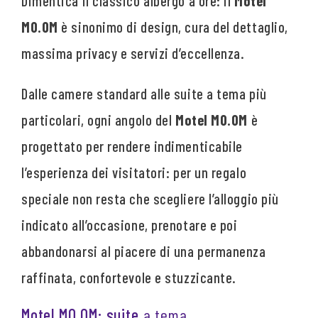
Dimentica il classico albergo a ore: il
Motel
MO.OM
è sinonimo di design, cura del dettaglio,
massima privacy e servizi d’eccellenza.
Dalle camere standard alle suite a tema più
particolari, ogni angolo del
Motel MO.OM
è
progettato per rendere indimenticabile
l’esperienza dei visitatori: per un regalo
speciale non resta che scegliere l’alloggio più
indicato all’occasione, prenotare e poi
abbandonarsi al piacere di una permanenza
raffinata, confortevole e stuzzicante.
Motel MO.OM: suite
a tema