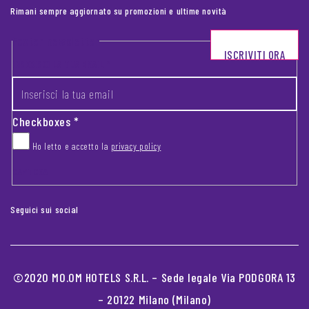
Rimani sempre aggiornato su promozioni e ultime novità
Footer newsletter
ISCRIVITI ORA
INSERISCI LA TUA EMAIL
*
Checkboxes
*
Ho letto e accetto la
privacy policy
CAPTCHA
Seguici sui social
©2020 MO.OM HOTELS S.R.L. – Sede legale Via PODGORA 13
– 20122 Milano (Milano)