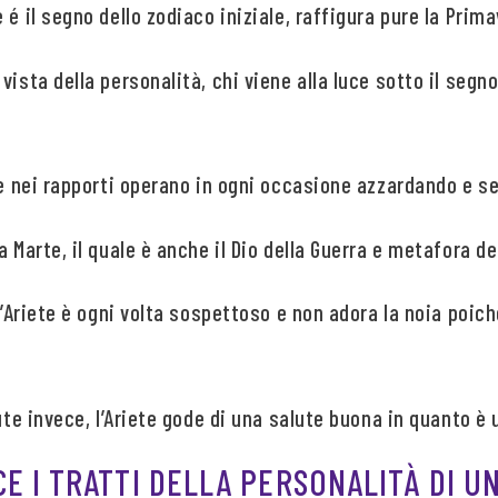
 é il segno dello zodiaco iniziale, raffigura pure la Prima
ista della personalità, chi viene alla luce sotto il segno
te nei rapporti operano in ogni occasione azzardando e se
a Marte, il quale è anche il Dio della Guerra e metafora d
 l’Ariete è ogni volta sospettoso e non adora la noia poic
lute invece, l’Ariete gode di una salute buona in quanto è
E I TRATTI DELLA PERSONALITÀ DI U