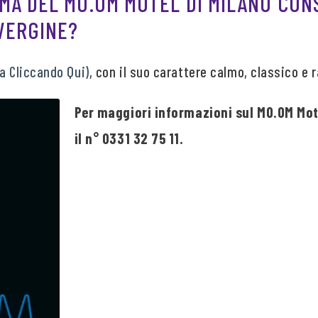
EMA DEL MO.OM MOTEL DI MILANO CON
 VERGINE?
la Cliccando Qui)
, con il suo carattere calmo, classico e
Per maggiori informazioni sul MO.OM Mote
il n° 0331 32 75 11.