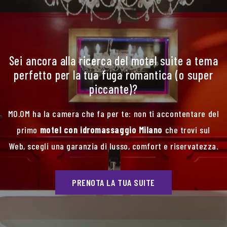
Sei ancora alla ricerca del motel suite a tema
perfetto per la tua fuga romantica (o super
piccante)?
MO.OM ha la camera che fa per te: non ti accontentare del
primo
motel con idromassaggio Milano
che trovi sul
Web, scegli una garanzia di lusso, comfort e riservatezza.
PRENOTA LA TUA SUITE