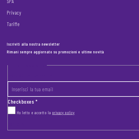
SPA
Privacy
Tariffe
Iscriviti alla nostra newsletter
Rimani sempre aggiornato su promozioni e ultime novità
Footer newsletter
INSERISCI LA TUA EMAIL
*
Checkboxes
*
Ho letto e accetto la
privacy policy
CAPTCHA