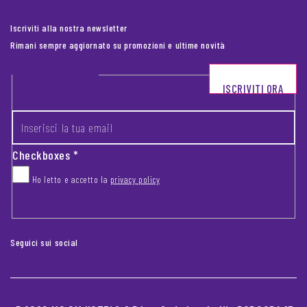
Iscriviti alla nostra newsletter
Rimani sempre aggiornato su promozioni e ultime novità
Footer newsletter
ISCRIVITI ORA
INSERISCI LA TUA EMAIL
*
Checkboxes
*
Ho letto e accetto la
privacy policy
CAPTCHA
Seguici sui social