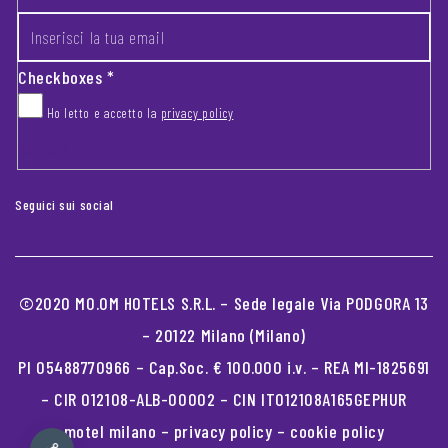
Checkboxes
*
Ho letto e accetto la
privacy policy
CAPTCHA
Seguici sui social
©2020 MO.OM HOTELS S.R.L. – Sede legale Via PODGORA 13
– 20122 Milano (Milano)
PI 05488770966 – Cap.Soc. € 100.000 i.v. – REA MI-1825691
– CIR 012108-ALB-00002 – CIN IT012108A165GEPHUR
motel milano
–
privacy policy
–
cookie policy