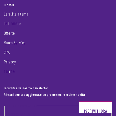
Il Motel
Le suite a tema
Le Camere
Offerte
Room Service
SPA
Privacy
Tariffe
Iscriviti alla nostra newsletter
Rimani sempre aggiornato su promozioni e ultime novità
Footer newsletter
ISCRIVITI ORA
INSERISCI LA TUA EMAIL
*