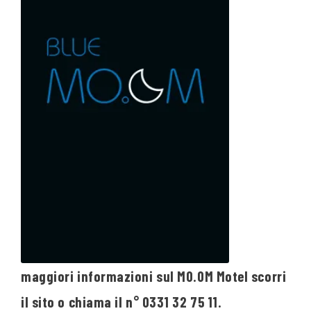
maggiori informazioni sul MO.OM Motel scorri
il sito o chiama il n° 0331 32 75 11.