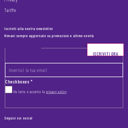
Tariffe
Iscriviti alla nostra newsletter
Rimani sempre aggiornato su promozioni e ultime novità
Footer newsletter
ISCRIVITI ORA
INSERISCI LA TUA EMAIL
*
Checkboxes
*
Ho letto e accetto la
privacy policy
CAPTCHA
Seguici sui social