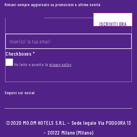
Rimani sempre aggiornato su promozioni e ultime novità
Footer newsletter
ISCRIVITI ORA
INSERISCI LA TUA EMAIL
*
Checkboxes
*
Ho letto e accetto la
privacy policy
CAPTCHA
Seguici sui social
©2020 MO.OM HOTELS S.R.L. – Sede legale Via PODGORA 13
– 20122 Milano (Milano)